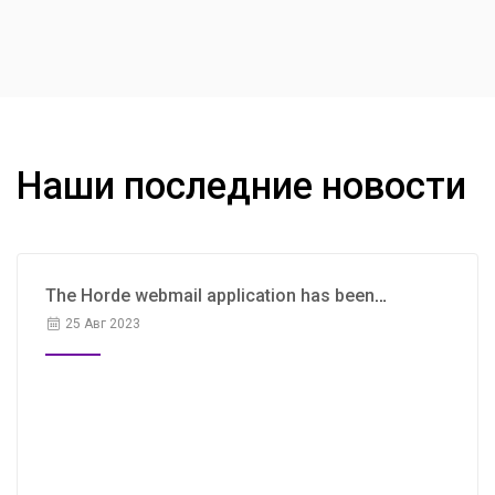
Наши последние новости
The Horde webmail application has been
removed
25 Авг 2023