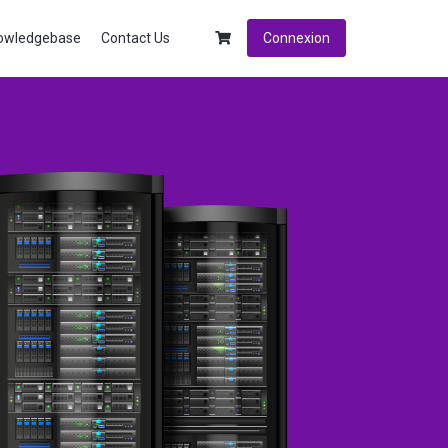
owledgebase
Contact Us
Connexion