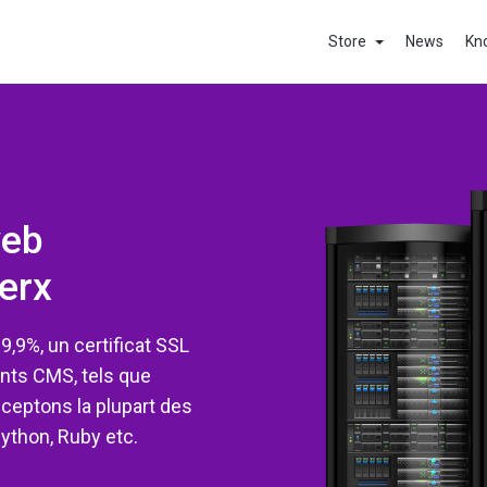
Store
News
Kn
web
erx
9,9%, un certificat SSL
rents CMS, tels que
cceptons la plupart des
ython, Ruby etc.